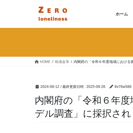
コ
ナ
ン
ビ
ホーム
テ
ゲ
ン
ー
ツ
シ
へ
ョ
ス
ン
キ
に
ッ
移
HOME
助成金等
内閣府の「令和６年度地域における
プ
動
2024-08-12
/ 最終更新日時 :
2025-09-26
8v76w588
内閣府の「令和６年度
デル調査」に採択され