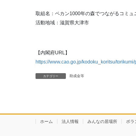
取組名：ペカン1000年の森でつながるコミ
活動地域：滋賀県大津市
【内閣府URL】
https://www.cao.go.jp/kodoku_koritsu/torikumi
助成金等
カテゴリー
ホーム
法人情報
みんなの居場所
ボラ