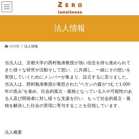
コ
ナ
ン
ビ
テ
ゲ
ン
ー
法人情報
ツ
シ
へ
ョ
ス
ン
HOME
法人情報
キ
に
ッ
移
プ
動
当法人は、京都大学の西村勉准教授が強い信念を持ち進められて
きた様々な研究や活動そして想い、に共感し、一緒にその想いを
実現していくためにメンバーが集まり、設立するに至りました。
当法人は、西村勉准教授が着想された”ペカンの森がつむぐ1,000
年の恵み”を進め、社会的孤立・孤独となっている人や可能性のあ
る人及び関係者に対し様々な支援を行い、もって社会的孤立・孤
独を解決した社会の実現に寄与することを目指しています。
法人概要