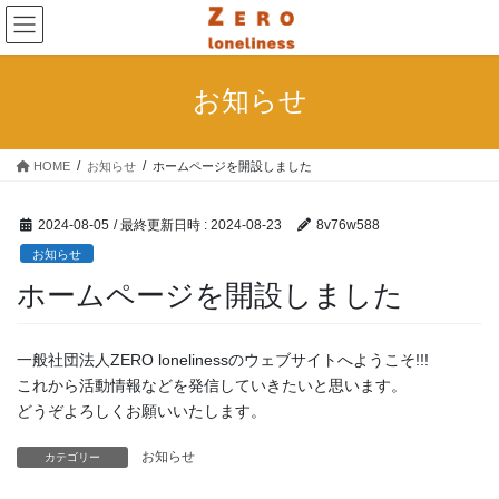
コ
ナ
ン
ビ
テ
ゲ
ン
ー
お知らせ
ツ
シ
へ
ョ
ス
ン
HOME
お知らせ
ホームページを開設しました
キ
に
ッ
移
プ
動
2024-08-05
/ 最終更新日時 :
2024-08-23
8v76w588
お知らせ
ホームページを開設しました
一般社団法人ZERO lonelinessのウェブサイトへようこそ!!!
これから活動情報などを発信していきたいと思います。
どうぞよろしくお願いいたします。
お知らせ
カテゴリー